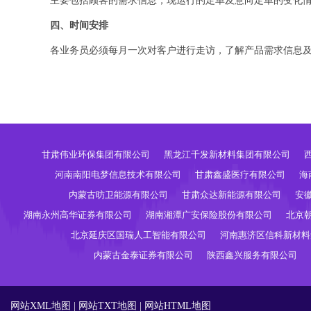
主要包括顾客的需求信息，现运行的定单及意向定单的变化
四、时间安排
各业务员必须每月一次对客户进行走访，了解产品需求信息
甘肃伟业环保集团有限公司
黑龙江千发新材料集团有限公司
河南南阳电梦信息技术有限公司
甘肃鑫盛医疗有限公司
海
内蒙古昉卫能源有限公司
甘肃众达新能源有限公司
安
湖南永州高华证券有限公司
湖南湘潭广安保险股份有限公司
北京
北京延庆区国瑞人工智能有限公司
河南惠济区信科新材料
内蒙古金泰证券有限公司
陕西鑫兴服务有限公司
网站XML地图
|
网站TXT地图
|
网站HTML地图