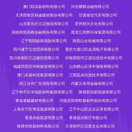
澳门联高新材料有限公司
河北耀辉金融有限公司
天津西青区精诚建材股份有限公司
甘肃泰安汽车有限公司
山东黄岛区亿迈物流有限公司
贵州朝兴文化有限公司
湖南衡阳高峰金融股份有限公司
黑龙江明辉环保集团有限公司
辽宁朝阳皓慕保险有限公司
陕西山全机械有限公司
四川遂宁立信贸易有限公司
重庆大渡口区金茂电子有限公司
四川新都区亿迈建筑有限公司
河南荥阳市正源信息技术有限公司
福建同安区华林旅游有限公司
山东崂山区泽丰保险有限公司
澳门名扬科技集团有限公司
江西晶成信息技术有限公司
浙江台州广良保险有限公司
内蒙古高华金融有限公司
辽宁和平区丰瑞新材料集团有限公司
陕西联高新能源有限公司
青海裳毓建材有限公司
河南安阳智联新材料股份有限公司
上海长宁区博远能源有限公司
辽宁中山区众达证券有限公司
香港亦皓能源有限公司
香港磊识医疗有限公司
陕西华胜新材料有限公司
天津和平区启星文化有限公司